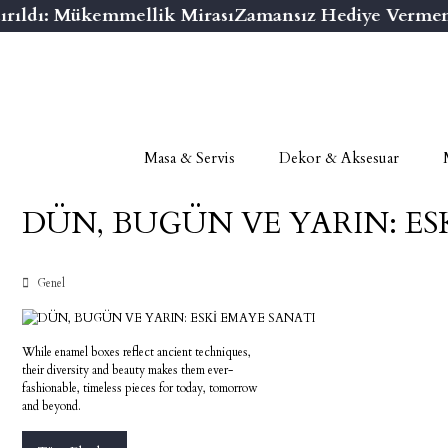
rıldı: Mükemmellik Mirası
Zamansız Hediye Vermenin
Masa & Servis
Dekor & Aksesuar
DÜN, BUGÜN VE YARIN: ES
Genel
While enamel boxes reflect ancient techniques,
their diversity and beauty makes them ever-
fashionable, timeless pieces for today, tomorrow
and beyond.