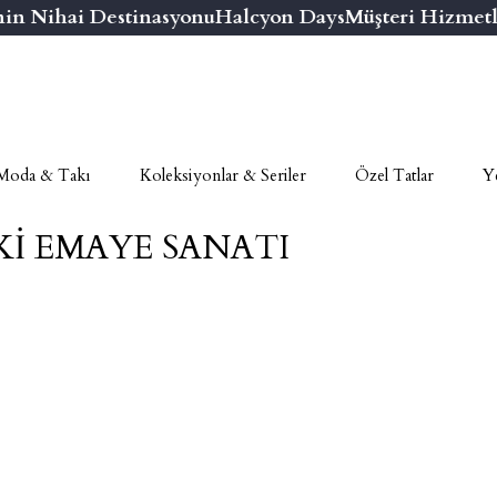
 Nihai Destinasyonu
Halcyon Days
Müşteri Hizmetler
Moda & Takı
Koleksiyonlar & Seriler
Özel Tatlar
Ye
Kİ EMAYE SANATI