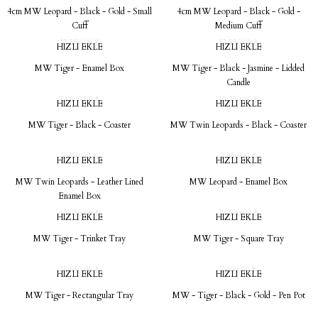
4cm MW Leopard - Black - Gold - Small
4cm MW Leopard - Black - Gold -
Cuff
Medium Cuff
32.550,00 ₺
32.550,00 ₺
HIZLI EKLE
HIZLI EKLE
MW Tiger - Enamel Box
MW Tiger - Black - Jasmine - Lidded
Candle
24.600,00 ₺
10.250,00 ₺
HIZLI EKLE
HIZLI EKLE
MW Tiger - Black - Coaster
MW Twin Leopards - Black - Coaster
2.350,00 ₺
2.350,00 ₺
HIZLI EKLE
HIZLI EKLE
MW Twin Leopards - Leather Lined
MW Leopard - Enamel Box
Enamel Box
63.950,00 ₺
29.500,00 ₺
HIZLI EKLE
HIZLI EKLE
MW Tiger - Trinket Tray
MW Tiger - Square Tray
25.650,00 ₺
7.600,00 ₺
HIZLI EKLE
HIZLI EKLE
MW Tiger - Rectangular Tray
MW - Tiger - Black - Gold - Pen Pot