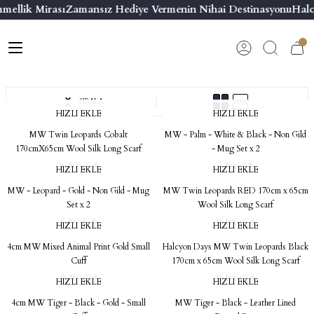
mellik Mirası
Zamansız Hediye Vermenin Nihai Destinasyonu
Halcy
Geri Dön
Geri Dön
Geri Dön
Geri Dön
s
esuar
ı
 & Seriler
Bilezik
ı
 Emaye Kutular
El Tasarımı Bilezik
SIRALA
HIZLI EKLE
HIZLI EKLE
on ve Aksesuarlar
Menteşeli Bilezik
MW Twin Leopards Cobalt
MW - Palm - White & Black - Non Gild
170cmX65cm Wool Silk Long Scarf
- Mug Set x 2
alemlikler
16.500,00 ₺
Maya Tork Bilezik
7.300,00 ₺
HIZLI EKLE
HIZLI EKLE
MW - Leopard - Gold - Non Gild - Mug
MW Twin Leopards RED 170cm x 65cm
 Kutulu Mum
ian Elephant
Yivli Kabaşon Bilezik
Set x 2
Wool Silk Long Scarf
7.300,00 ₺
16.500,00 ₺
HIZLI EKLE
HIZLI EKLE
risi
4cm MW Mixed Animal Print Gold Small
Halcyon Days MW Twin Leopards Black
Cuff
170cm x 65cm Wool Silk Long Scarf
48.850,00 ₺
16.500,00 ₺
HIZLI EKLE
HIZLI EKLE
4cm MW Tiger - Black - Gold - Small
MW Tiger - Black - Leather Lined
emalık