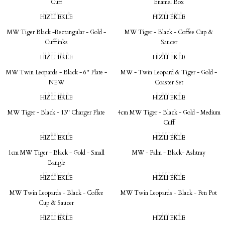
Cuff
Enamel Box
32.550,00 ₺
63.950,00 ₺
HIZLI EKLE
HIZLI EKLE
mluklar
ace
MW Tiger Black -Rectangular - Gold -
MW Tiger - Black - Coffee Cup &
Cufflinks
Saucer
Takımları
9.800,00 ₺
6.400,00 ₺
HIZLI EKLE
HIZLI EKLE
MW Twin Leopards - Black - 6'' Plate -
MW - Twin Leopard & Tiger - Gold -
ons
NEW
Coaster Set
3.850,00 ₺
8.800,00 ₺
HIZLI EKLE
HIZLI EKLE
life
MW Tiger - Black - 13'' Charger Plate
4cm MW Tiger - Black - Gold - Medium
Cuff
risi
24.400,00 ₺
32.550,00 ₺
HIZLI EKLE
HIZLI EKLE
1cm MW Tiger - Black - Gold - Small
MW - Palm - Black- Ashtray
Bangle
12.100,00 ₺
34.550,00 ₺
HIZLI EKLE
HIZLI EKLE
MW Twin Leopards - Black - Coffee
MW Twin Leopards - Black - Pen Pot
Cup & Saucer
6.400,00 ₺
3.450,00 ₺
HIZLI EKLE
HIZLI EKLE