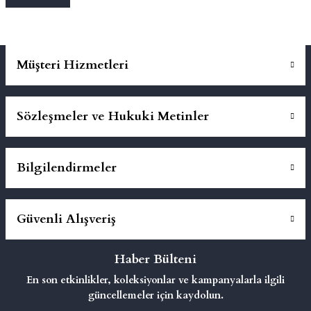
mluklar
ace
Müşteri Hizmetleri
Takımları
ons
Sözleşmeler ve Hukuki Metinler
life
Bilgilendirmeler
risi
Güvenli Alışveriş
Haber Bülteni
En son etkinlikler, koleksiyonlar ve kampanyalarla ilgili
güncellemeler için kaydolun.