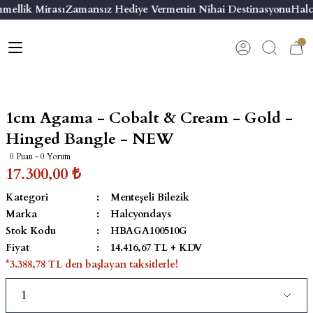
mellik Mirası
Zamansız Hediye Vermenin Nihai Destinasyonu
Halc
Geri Dön
Geri Dön
Geri Dön
Geri Dön
s
esuar
ı
 & Seriler
Bilezik
ı
 Emaye Kutular
El Tasarımı Bilezik
1cm Agama - Cobalt & Cream - Gold -
on ve Aksesuarlar
Menteşeli Bilezik
Hinged Bangle - NEW
0 Puan - 0 Yorum
alemlikler
Maya Tork Bilezik
17.300,00 ₺
Kategori
Menteşeli Bilezik
 Kutulu Mum
ian Elephant
Yivli Kabaşon Bilezik
Marka
Halcyondays
Stok Kodu
HBAGA100510G
risi
Fiyat
14.416,67 TL + KDV
*3.388,78 TL den başlayan taksitlerle!
emalık