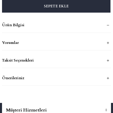
SEPETE EKLE
mluklar
ace
Ürün Bilgisi
Takımları
ons
Yorumlar
life
Taksit Seçenekleri
risi
Önerileriniz
Müşteri Hizmetleri