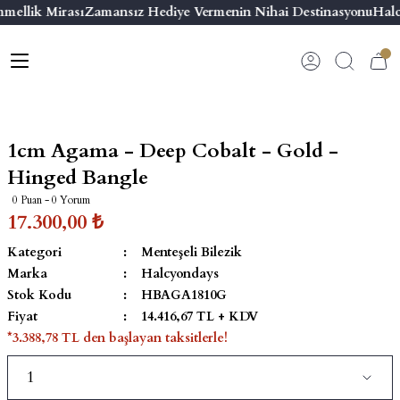
mellik Mirası
Zamansız Hediye Vermenin Nihai Destinasyonu
Halc
Geri Dön
Geri Dön
Geri Dön
Geri Dön
s
esuar
ı
 & Seriler
Bilezik
ı
 Emaye Kutular
El Tasarımı Bilezik
1cm Agama - Deep Cobalt - Gold -
on ve Aksesuarlar
Menteşeli Bilezik
Hinged Bangle
0 Puan - 0 Yorum
alemlikler
Maya Tork Bilezik
17.300,00 ₺
Kategori
Menteşeli Bilezik
 Kutulu Mum
ian Elephant
Yivli Kabaşon Bilezik
Marka
Halcyondays
Stok Kodu
HBAGA1810G
risi
Fiyat
14.416,67 TL + KDV
*3.388,78 TL den başlayan taksitlerle!
emalık