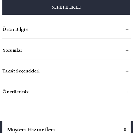
SEPETE EKLE
mluklar
ace
Ürün Bilgisi
Takımları
ons
Yorumlar
life
Taksit Seçenekleri
risi
Önerileriniz
Müşteri Hizmetleri