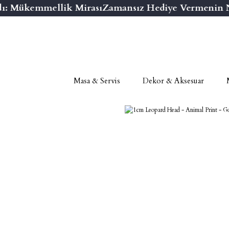
ı: Mükemmellik Mirası
Zamansız Hediye Vermenin Nih
Masa & Servis
Dekor & Aksesuar