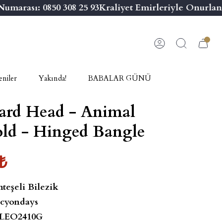
arası: 0850 308 25 93
Kraliyet Emirleriyle Onurland
niler
Yakında!
BABALAR GÜNÜ
ard Head - Animal
old - Hinged Bangle
₺
teşeli Bilezik
cyondays
LEO2410G