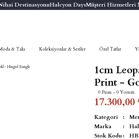
ai Destinasyonu
Halcyon Days
Müşteri Hizmetleri Num
Moda & Takı
Koleksiyonlar & Seriler
Özel Tatlar
Ye
1cm Leop
Print - G
0 Puan - 0 Yorum
17.300,00 
Kategori
Men
Marka
Hal
Stok Kodu
HB