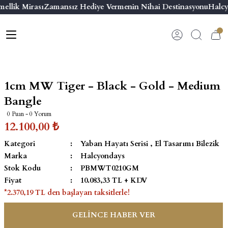
ellik Mirası
Zamansız Hediye Vermenin Nihai Destinasyonu
Halcy
Geri Dön
Geri Dön
Geri Dön
Geri Dön
s
esuar
ı
 & Seriler
Bilezik
ı
 Emaye Kutular
El Tasarımı Bilezik
1cm MW Tiger - Black - Gold - Medium
on ve Aksesuarlar
Menteşeli Bilezik
Bangle
0 Puan - 0 Yorum
alemlikler
Maya Tork Bilezik
12.100,00 ₺
Kategori
Yaban Hayatı Serisi
,
El Tasarımı Bilezik
 Kutulu Mum
ian Elephant
Yivli Kabaşon Bilezik
Marka
Halcyondays
Stok Kodu
PBMWT0210GM
risi
Fiyat
10.083,33 TL + KDV
*2.370,19 TL den başlayan taksitlerle!
GELİNCE HABER VER
emalık