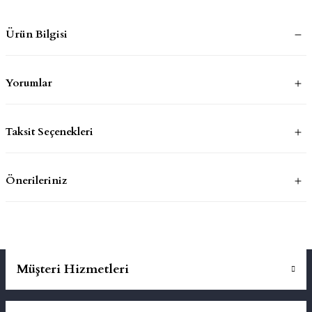
Ürün Bilgisi
mluklar
ace
Takımları
Yorumlar
ons
Taksit Seçenekleri
life
risi
Önerileriniz
Müşteri Hizmetleri