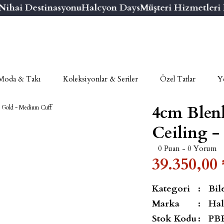
hai Destinasyonu
Halcyon Days
Müşteri Hizmetleri Nu
Moda & Takı
Koleksiyonlar & Seriler
Özel Tatlar
Ye
4cm Blen
Ceiling -
0 Puan - 0 Yorum
39.350,00 
Kategori
Bil
Marka
Hal
Stok Kodu
PB