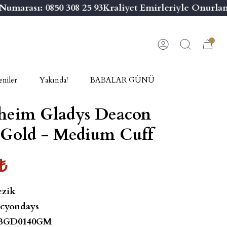
marası: 0850 308 25 93
Kraliyet Emirleriyle Onurland
niler
Yakında!
BABALAR GÜNÜ
heim Gladys Deacon
 Gold - Medium Cuff
₺
ezik
cyondays
BGD0140GM