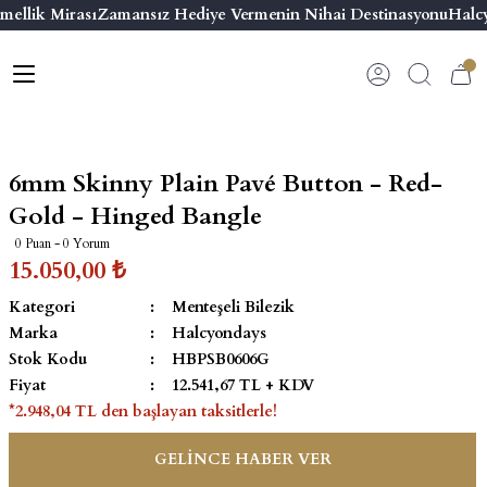
mellik Mirası
Zamansız Hediye Vermenin Nihai Destinasyonu
Halcy
Geri Dön
Geri Dön
Geri Dön
Geri Dön
s
esuar
ı
 & Seriler
Bilezik
ı
 Emaye Kutular
El Tasarımı Bilezik
6mm Skinny Plain Pavé Button - Red-
on ve Aksesuarlar
Menteşeli Bilezik
Gold - Hinged Bangle
0 Puan - 0 Yorum
alemlikler
Maya Tork Bilezik
15.050,00 ₺
Kategori
Menteşeli Bilezik
 Kutulu Mum
ian Elephant
Yivli Kabaşon Bilezik
Marka
Halcyondays
Stok Kodu
HBPSB0606G
risi
Fiyat
12.541,67 TL + KDV
*2.948,04 TL den başlayan taksitlerle!
GELİNCE HABER VER
emalık