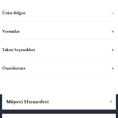
Ürün Bilgisi
mluklar
ace
Takımları
Yorumlar
ons
Taksit Seçenekleri
life
risi
Önerileriniz
Müşteri Hizmetleri