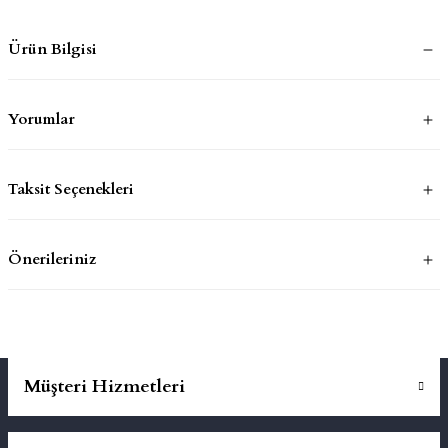
Ürün Bilgisi
mluklar
ace
Takımları
Yorumlar
ons
Taksit Seçenekleri
life
risi
Önerileriniz
Müşteri Hizmetleri