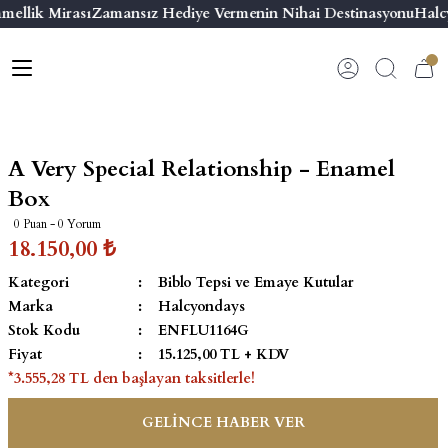
mellik Mirası
Zamansız Hediye Vermenin Nihai Destinasyonu
Halcy
Geri Dön
Geri Dön
Geri Dön
Geri Dön
s
esuar
ı
 & Seriler
Bilezik
ı
 Emaye Kutular
El Tasarımı Bilezik
A Very Special Relationship - Enamel
on ve Aksesuarlar
Menteşeli Bilezik
Box
0 Puan - 0 Yorum
alemlikler
Maya Tork Bilezik
18.150,00 ₺
Kategori
Biblo Tepsi ve Emaye Kutular
 Kutulu Mum
ian Elephant
Yivli Kabaşon Bilezik
Marka
Halcyondays
Stok Kodu
ENFLU1164G
risi
Fiyat
15.125,00 TL + KDV
*3.555,28 TL den başlayan taksitlerle!
GELİNCE HABER VER
emalık