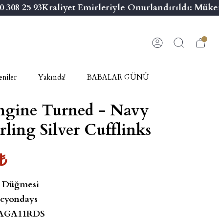
08 25 93
Kraliyet Emirleriyle Onurlandırıldı: Mükem
niler
Yakında!
BABALAR GÜNÜ
gine Turned - Navy
rling Silver Cufflinks
₺
 Düğmesi
cyondays
AGA11RDS