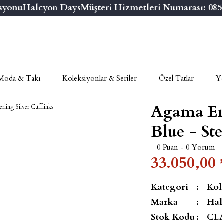
onu
Halcyon Days
Müşteri Hizmetleri Numarası: 0850 3
Moda & Takı
Koleksiyonlar & Seriler
Özel Tatlar
Ye
Agama En
Blue - Ste
0 Puan - 0 Yorum
33.050,00 
Kategori
Kol
Marka
Hal
Stok Kodu
CL