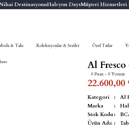
hai Destinasyonu
Halcyon Days
Müşteri Hizmetleri Nu
Moda & Takı
Koleksiyonlar & Seriler
Özel Tatlar
Ye
Al Fresco 
0 Puan - 0 Yorum
22.600,00 
Kategori
Al 
Marka
Hal
Stok Kodu
BC
Ürün Adı:
Tab