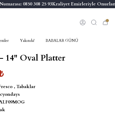
marası: 0850 308 25 93
Kraliyet Emirleriyle Onurland
niler
Yakında!
BABALAR GÜNÜ
- 14'' Oval Platter
₺
Fresco
,
Tabaklar
cyondays
ALF09MOG
ak