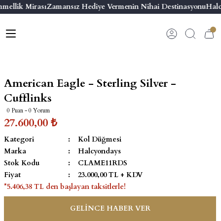
mellik Mirası
Zamansız Hediye Vermenin Nihai Destinasyonu
Halc
Geri Dön
Geri Dön
Geri Dön
Geri Dön
s
esuar
ı
 & Seriler
Bilezik
ı
 Emaye Kutular
El Tasarımı Bilezik
American Eagle - Sterling Silver -
on ve Aksesuarlar
Menteşeli Bilezik
Cufflinks
0 Puan - 0 Yorum
alemlikler
Maya Tork Bilezik
27.600,00 ₺
Kategori
Kol Düğmesi
 Kutulu Mum
ian Elephant
Yivli Kabaşon Bilezik
Marka
Halcyondays
Stok Kodu
CLAME11RDS
risi
Fiyat
23.000,00 TL + KDV
*5.406,38 TL den başlayan taksitlerle!
GELİNCE HABER VER
emalık