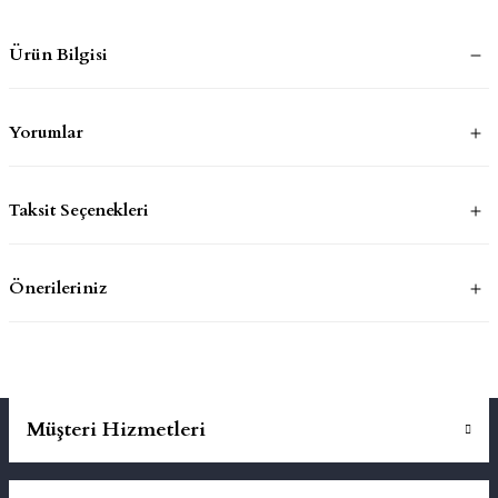
Ürün Bilgisi
mluklar
ace
Takımları
Yorumlar
ons
Taksit Seçenekleri
life
risi
Önerileriniz
Müşteri Hizmetleri