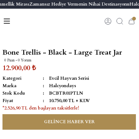
mellik Mirası
Zamansız Hediye Vermenin Nihai Destinasyonu
Halc
Geri Dön
Geri Dön
Geri Dön
Geri Dön
s
esuar
ı
 & Seriler
Bilezik
ı
 Emaye Kutular
El Tasarımı Bilezik
Bone Trellis - Black - Large Treat Jar
on ve Aksesuarlar
Menteşeli Bilezik
0 Puan - 0 Yorum
12.900,00 ₺
alemlikler
Maya Tork Bilezik
Kategori
Evcil Hayvan Serisi
Marka
Halcyondays
 Kutulu Mum
ian Elephant
Yivli Kabaşon Bilezik
Stok Kodu
BCBTR01PTLN
Fiyat
10.750,00 TL + KDV
risi
*2.526,90 TL den başlayan taksitlerle!
GELİNCE HABER VER
emalık