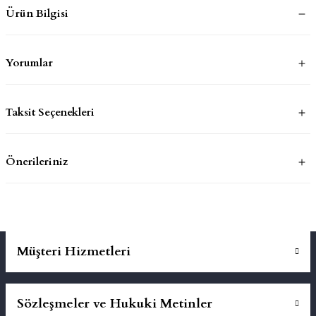
Ürün Bilgisi
mluklar
ace
Yorumlar
Takımları
ons
Taksit Seçenekleri
life
Önerileriniz
risi
Müşteri Hizmetleri
Sözleşmeler ve Hukuki Metinler