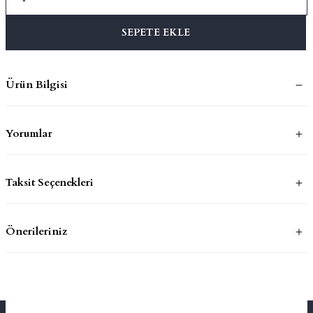
SEPETE EKLE
mluklar
ace
Takımları
Ürün Bilgisi
ons
Yorumlar
life
risi
Taksit Seçenekleri
Önerileriniz