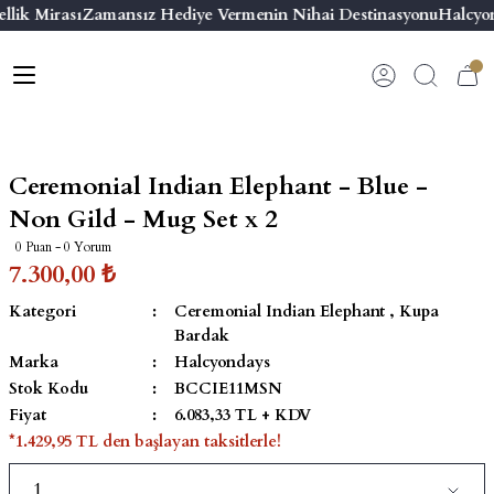
lik Mirası
Zamansız Hediye Vermenin Nihai Destinasyonu
Halcyon
Geri Dön
Geri Dön
Geri Dön
Geri Dön
s
esuar
ı
 & Seriler
Bilezik
ı
 Emaye Kutular
El Tasarımı Bilezik
Ceremonial Indian Elephant - Blue -
on ve Aksesuarlar
Menteşeli Bilezik
Non Gild - Mug Set x 2
0 Puan - 0 Yorum
alemlikler
Maya Tork Bilezik
7.300,00 ₺
Kategori
Ceremonial Indian Elephant
,
Kupa
 Kutulu Mum
ian Elephant
Yivli Kabaşon Bilezik
Bardak
Marka
Halcyondays
risi
Stok Kodu
BCCIE11MSN
Fiyat
6.083,33 TL + KDV
*1.429,95 TL den başlayan taksitlerle!
emalık