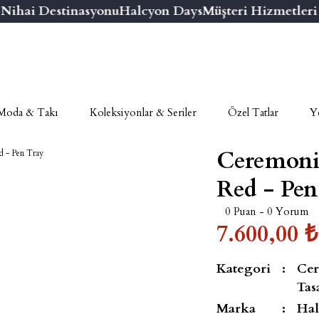
hai Destinasyonu
Halcyon Days
Müşteri Hizmetleri N
Moda & Takı
Koleksiyonlar & Seriler
Özel Tatlar
Ye
Ceremonia
Red - Pen
0 Puan - 0 Yorum
7.600,00 ₺
Kategori
Cer
Tas
Marka
Hal