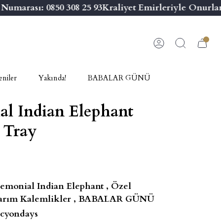
umarası: 0850 308 25 93
Kraliyet Emirleriyle Onurlan
niler
Yakında!
BABALAR GÜNÜ
l Indian Elephant
 Tray
emonial Indian Elephant
,
Özel
arım Kalemlikler
,
BABALAR GÜNÜ
cyondays