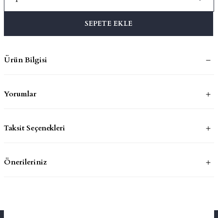
SEPETE EKLE
mluklar
ace
Takımları
Ürün Bilgisi
ons
Yorumlar
life
risi
Taksit Seçenekleri
Önerileriniz