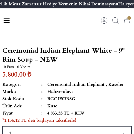
lik Mirası
Zamansız Hediye Vermenin Nihai Destinasyonu
Halcyon
Geri Dön
Geri Dön
Geri Dön
Geri Dön
s
esuar
ı
 & Seriler
Bilezik
ı
 Emaye Kutular
El Tasarımı Bilezik
Ceremonial Indian Elephant White - 9''
on ve Aksesuarlar
Menteşeli Bilezik
Rim Soup - NEW
0 Puan - 0 Yorum
alemlikler
Maya Tork Bilezik
5.800,00 ₺
Kategori
Ceremonial Indian Elephant
,
Kaseler
 Kutulu Mum
ian Elephant
Yivli Kabaşon Bilezik
Marka
Halcyondays
Stok Kodu
BCCIE03RSG
risi
Ürün Adı:
Kase
Fiyat
4.833,33 TL + KDV
*1.136,12 TL den başlayan taksitlerle!
emalık