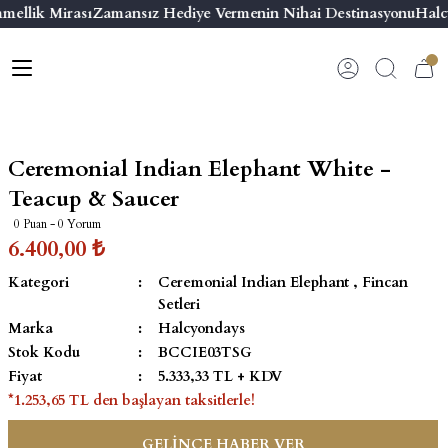
mellik Mirası
Zamansız Hediye Vermenin Nihai Destinasyonu
Halcy
Geri Dön
Geri Dön
Geri Dön
Geri Dön
s
esuar
ı
 & Seriler
Bilezik
ı
 Emaye Kutular
El Tasarımı Bilezik
Ceremonial Indian Elephant White -
on ve Aksesuarlar
Menteşeli Bilezik
Teacup & Saucer
0 Puan - 0 Yorum
alemlikler
Maya Tork Bilezik
6.400,00 ₺
Kategori
Ceremonial Indian Elephant
,
Fincan
 Kutulu Mum
ian Elephant
Yivli Kabaşon Bilezik
Setleri
Marka
Halcyondays
risi
Stok Kodu
BCCIE03TSG
Fiyat
5.333,33 TL + KDV
*1.253,65 TL den başlayan taksitlerle!
GELİNCE HABER VER
emalık