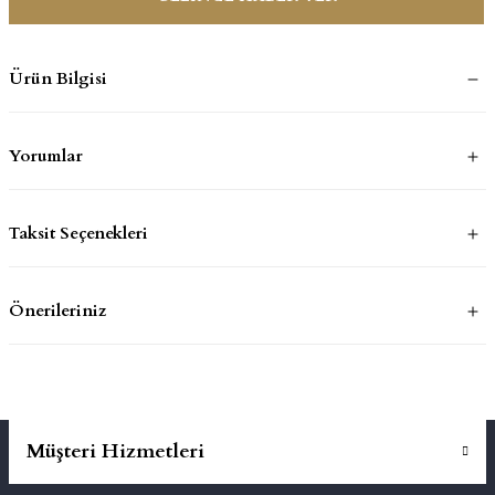
mluklar
ace
Ürün Bilgisi
Takımları
Yorumlar
ons
life
Taksit Seçenekleri
risi
Önerileriniz
Müşteri Hizmetleri