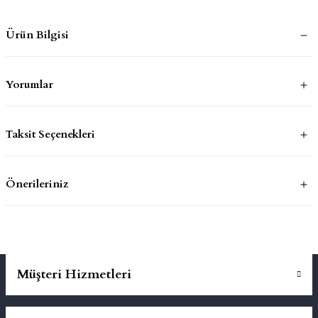
Ürün Bilgisi
mluklar
ace
Takımları
Yorumlar
ons
Taksit Seçenekleri
life
risi
Önerileriniz
Müşteri Hizmetleri