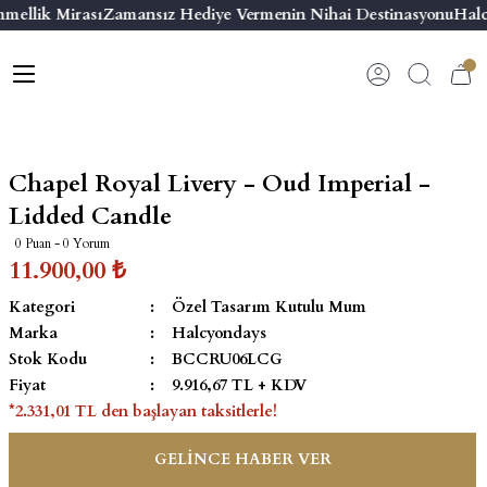
mellik Mirası
Zamansız Hediye Vermenin Nihai Destinasyonu
Halc
Geri Dön
Geri Dön
Geri Dön
Geri Dön
s
esuar
ı
 & Seriler
Bilezik
ı
 Emaye Kutular
El Tasarımı Bilezik
Chapel Royal Livery - Oud Imperial -
on ve Aksesuarlar
Menteşeli Bilezik
Lidded Candle
0 Puan - 0 Yorum
alemlikler
Maya Tork Bilezik
11.900,00 ₺
Kategori
Özel Tasarım Kutulu Mum
 Kutulu Mum
ian Elephant
Yivli Kabaşon Bilezik
Marka
Halcyondays
Stok Kodu
BCCRU06LCG
risi
Fiyat
9.916,67 TL + KDV
*2.331,01 TL den başlayan taksitlerle!
GELİNCE HABER VER
emalık