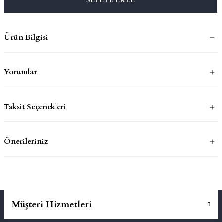
SEPETE EKLE
mluklar
ace
Ürün Bilgisi
Takımları
Yorumlar
ons
life
Taksit Seçenekleri
risi
Önerileriniz
Müşteri Hizmetleri