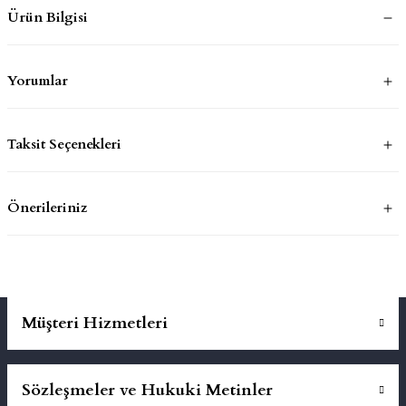
Ürün Bilgisi
mluklar
ace
Yorumlar
Takımları
ons
Taksit Seçenekleri
life
Önerileriniz
risi
Müşteri Hizmetleri
Sözleşmeler ve Hukuki Metinler