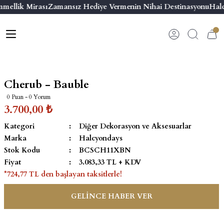
mellik Mirası
Zamansız Hediye Vermenin Nihai Destinasyonu
Halc
Geri Dön
Geri Dön
Geri Dön
Geri Dön
s
esuar
ı
 & Seriler
Bilezik
ı
 Emaye Kutular
El Tasarımı Bilezik
Cherub - Bauble
on ve Aksesuarlar
Menteşeli Bilezik
0 Puan - 0 Yorum
3.700,00 ₺
alemlikler
Maya Tork Bilezik
Kategori
Diğer Dekorasyon ve Aksesuarlar
Marka
Halcyondays
 Kutulu Mum
ian Elephant
Yivli Kabaşon Bilezik
Stok Kodu
BCSCH11XBN
Fiyat
3.083,33 TL + KDV
risi
*724,77 TL den başlayan taksitlerle!
GELİNCE HABER VER
emalık