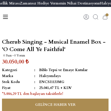
llik Mirası
Zamansız Hediye Vermenin Nihai Destinasyonu
Halcyo
Geri Dön
Geri Dön
Geri Dön
Geri Dön
s
esuar
ı
 & Seriler
Bilezik
ı
 Emaye Kutular
El Tasarımı Bilezik
Cherub Singing - Musical Enamel Box -
on ve Aksesuarlar
Menteşeli Bilezik
'O Come All Ye Faithful'
0 Puan - 0 Yorum
alemlikler
Maya Tork Bilezik
30.050,00 ₺
Kategori
Biblo Tepsi ve Emaye Kutular
 Kutulu Mum
ian Elephant
Yivli Kabaşon Bilezik
Marka
Halcyondays
Stok Kodu
ENCSI1133MG
risi
Fiyat
25.041,67 TL + KDV
*5.886,29 TL den başlayan taksitlerle!
GELİNCE HABER VER
emalık