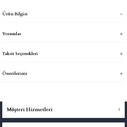
Ürün Bilgisi
mluklar
ace
Takımları
Yorumlar
ons
Taksit Seçenekleri
life
risi
Önerileriniz
Müşteri Hizmetleri