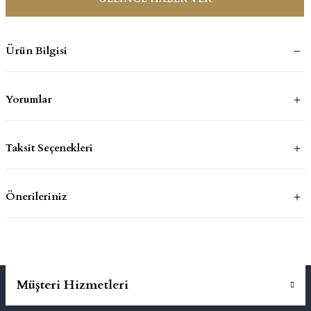
mluklar
ace
Ürün Bilgisi
Takımları
Yorumlar
ons
life
Taksit Seçenekleri
risi
Önerileriniz
Müşteri Hizmetleri