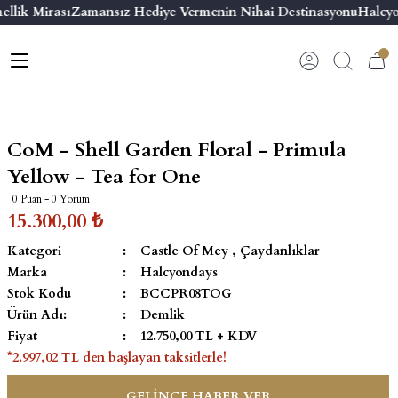
llik Mirası
Zamansız Hediye Vermenin Nihai Destinasyonu
Halcyo
Geri Dön
Geri Dön
Geri Dön
Geri Dön
s
esuar
ı
 & Seriler
Bilezik
ı
 Emaye Kutular
El Tasarımı Bilezik
CoM - Shell Garden Floral - Primula
on ve Aksesuarlar
Menteşeli Bilezik
Yellow - Tea for One
0 Puan - 0 Yorum
alemlikler
Maya Tork Bilezik
15.300,00 ₺
Kategori
Castle Of Mey
,
Çaydanlıklar
 Kutulu Mum
ian Elephant
Yivli Kabaşon Bilezik
Marka
Halcyondays
Stok Kodu
BCCPR08TOG
risi
Ürün Adı:
Demlik
Fiyat
12.750,00 TL + KDV
*2.997,02 TL den başlayan taksitlerle!
emalık
GELİNCE HABER VER