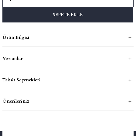
SEPETE EKLE
mluklar
ace
Takımları
Ürün Bilgisi
ons
Yorumlar
life
risi
Taksit Seçenekleri
Önerileriniz