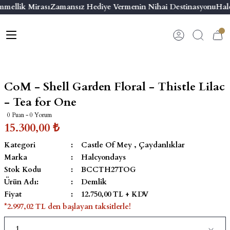
mmellik Mirası
Zamansız Hediye Vermenin Nihai Destinasyonu
Halc
Geri Dön
Geri Dön
Geri Dön
Geri Dön
s
esuar
ı
 & Seriler
Bilezik
ı
 Emaye Kutular
El Tasarımı Bilezik
CoM - Shell Garden Floral - Thistle Lilac
on ve Aksesuarlar
Menteşeli Bilezik
- Tea for One
0 Puan - 0 Yorum
alemlikler
Maya Tork Bilezik
15.300,00 ₺
Kategori
Castle Of Mey
,
Çaydanlıklar
 Kutulu Mum
ian Elephant
Yivli Kabaşon Bilezik
Marka
Halcyondays
Stok Kodu
BCCTH27TOG
risi
Ürün Adı:
Demlik
Fiyat
12.750,00 TL + KDV
*2.997,02 TL den başlayan taksitlerle!
emalık