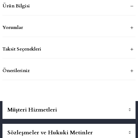
Ürün Bilgisi
mluklar
ace
Yorumlar
Takımları
ons
Taksit Seçenekleri
life
Önerileriniz
risi
Müşteri Hizmetleri
Sözleşmeler ve Hukuki Metinler