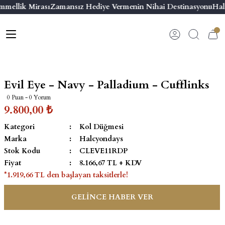
mmellik Mirası
Zamansız Hediye Vermenin Nihai Destinasyonu
Hal
Geri Dön
Geri Dön
Geri Dön
Geri Dön
s
esuar
ı
 & Seriler
Bilezik
ı
 Emaye Kutular
El Tasarımı Bilezik
Evil Eye - Navy - Palladium - Cufflinks
on ve Aksesuarlar
Menteşeli Bilezik
0 Puan - 0 Yorum
9.800,00 ₺
alemlikler
Maya Tork Bilezik
Kategori
Kol Düğmesi
Marka
Halcyondays
 Kutulu Mum
ian Elephant
Yivli Kabaşon Bilezik
Stok Kodu
CLEVE11RDP
Fiyat
8.166,67 TL + KDV
risi
*1.919,66 TL den başlayan taksitlerle!
GELİNCE HABER VER
emalık