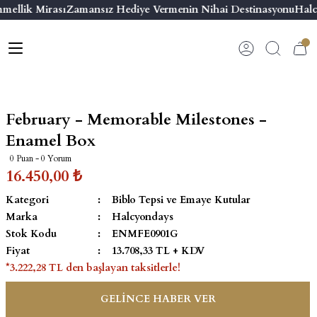
mellik Mirası
Zamansız Hediye Vermenin Nihai Destinasyonu
Halc
Geri Dön
Geri Dön
Geri Dön
Geri Dön
s
esuar
ı
 & Seriler
Bilezik
ı
 Emaye Kutular
El Tasarımı Bilezik
February - Memorable Milestones -
on ve Aksesuarlar
Menteşeli Bilezik
Enamel Box
0 Puan - 0 Yorum
alemlikler
Maya Tork Bilezik
16.450,00 ₺
Kategori
Biblo Tepsi ve Emaye Kutular
 Kutulu Mum
ian Elephant
Yivli Kabaşon Bilezik
Marka
Halcyondays
Stok Kodu
ENMFE0901G
risi
Fiyat
13.708,33 TL + KDV
*3.222,28 TL den başlayan taksitlerle!
GELİNCE HABER VER
emalık