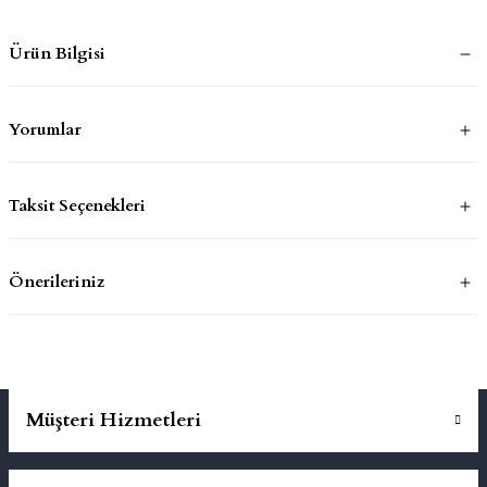
Ürün Bilgisi
mluklar
ace
Takımları
Yorumlar
ons
Taksit Seçenekleri
life
risi
Önerileriniz
Müşteri Hizmetleri