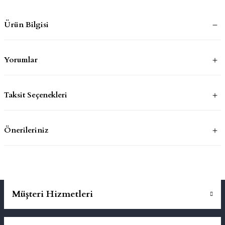
Ürün Bilgisi
mluklar
ace
Takımları
Yorumlar
ons
Taksit Seçenekleri
life
risi
Önerileriniz
Müşteri Hizmetleri