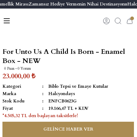
mellik Mirası
Zamansız Hediye Vermenin Nihai Destinasyonu
Halc
Geri Dön
Geri Dön
Geri Dön
Geri Dön
s
esuar
ı
 & Seriler
Bilezik
ı
 Emaye Kutular
El Tasarımı Bilezik
For Unto Us A Child Is Born - Enamel
on ve Aksesuarlar
Menteşeli Bilezik
Box - NEW
0 Puan - 0 Yorum
alemlikler
Maya Tork Bilezik
23.000,00 ₺
Kategori
Biblo Tepsi ve Emaye Kutular
 Kutulu Mum
ian Elephant
Yivli Kabaşon Bilezik
Marka
Halcyondays
Stok Kodu
ENFCB0623G
risi
Fiyat
19.166,67 TL + KDV
*4.505,32 TL den başlayan taksitlerle!
GELİNCE HABER VER
emalık