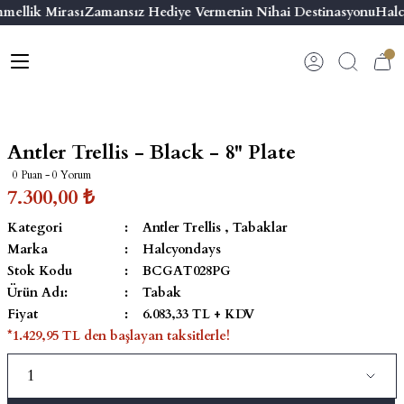
mellik Mirası
Zamansız Hediye Vermenin Nihai Destinasyonu
Halc
Geri Dön
Geri Dön
Geri Dön
Geri Dön
s
esuar
ı
 & Seriler
Bilezik
ı
 Emaye Kutular
El Tasarımı Bilezik
Antler Trellis - Black - 8'' Plate
on ve Aksesuarlar
Menteşeli Bilezik
0 Puan - 0 Yorum
7.300,00 ₺
alemlikler
Maya Tork Bilezik
Kategori
Antler Trellis
,
Tabaklar
Marka
Halcyondays
 Kutulu Mum
ian Elephant
Yivli Kabaşon Bilezik
Stok Kodu
BCGAT028PG
Ürün Adı:
Tabak
risi
Fiyat
6.083,33 TL + KDV
*1.429,95 TL den başlayan taksitlerle!
emalık