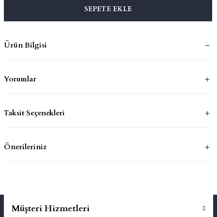
SEPETE EKLE
mluklar
ace
Ürün Bilgisi
Takımları
ons
Yorumlar
life
Taksit Seçenekleri
risi
Önerileriniz
Müşteri Hizmetleri