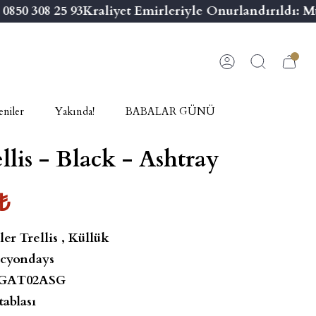
50 308 25 93
Kraliyet Emirleriyle Onurlandırıldı: Mü
niler
Yakında!
BABALAR GÜNÜ
llis - Black - Ashtray
₺
ler Trellis
,
Küllük
cyondays
GAT02ASG
tablası