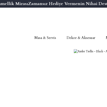
llik Mirası
Zamansız Hediye Vermenin Nihai Desti
Masa & Servis
Dekor & Aksesuar