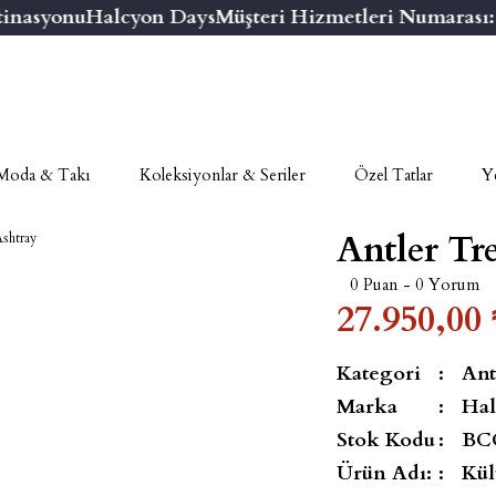
nasyonu
Halcyon Days
Müşteri Hizmetleri Numarası: 08
Moda & Takı
Koleksiyonlar & Seriler
Özel Tatlar
Ye
Antler Tre
0 Puan - 0 Yorum
27.950,00 
Kategori
Ant
Marka
Hal
Stok Kodu
BC
Ürün Adı:
Kül