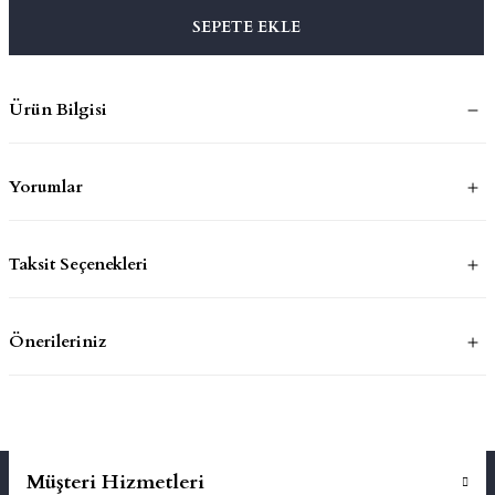
SEPETE EKLE
mluklar
ace
Ürün Bilgisi
Takımları
ons
Yorumlar
life
Taksit Seçenekleri
risi
Önerileriniz
Müşteri Hizmetleri