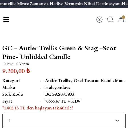
mmellik Mirası
Zamansız Hediye Vermenin Nihai Destinasyonu
Hal
Geri Dön
Geri Dön
Geri Dön
Geri Dön
s
esuar
ı
 & Seriler
Bilezik
ı
 Emaye Kutular
El Tasarımı Bilezik
GC - Antler Trellis Green & Stag -Scot
on ve Aksesuarlar
Menteşeli Bilezik
Pine- Unlidded Candle
0 Puan - 0 Yorum
alemlikler
Maya Tork Bilezik
9.200,00 ₺
Kategori
Antler Trellis
,
Özel Tasarım Kutulu Mum
 Kutulu Mum
ian Elephant
Yivli Kabaşon Bilezik
Marka
Halcyondays
Stok Kodu
BCGAS09CAG
risi
Fiyat
7.666,67 TL + KDV
*1.802,13 TL den başlayan taksitlerle!
emalık