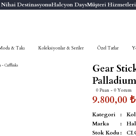
hai Destinasyonu
Halcyon Days
Müşteri Hizmetleri Nu
Moda & Takı
Koleksiyonlar & Seriler
Özel Tatlar
Ye
Gear Stic
Palladium
0 Puan - 0 Yorum
9.800,00 ₺
Kategori
Kol
Marka
Hal
Stok Kodu
CL