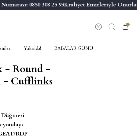
marası: 0850 308 25 93
Kraliyet Emirleriyle Onurlan
niler
Yakında!
BABALAR GÜNÜ
k - Round -
 - Cufflinks
 Düğmesi
cyondays
GEA17RDP