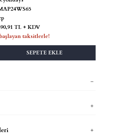
MAP24WS65
rp
590,91 TL + KDV
başlayan taksitlerle!
SEPETE EKLE
eri