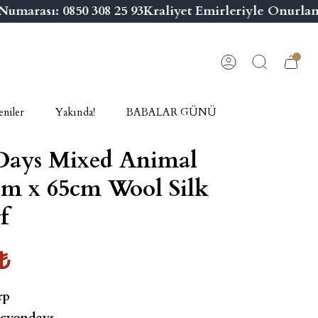
arası: 0850 308 25 93
Kraliyet Emirleriyle Onurland
niler
Yakında!
BABALAR GÜNÜ
Days Mixed Animal
cm x 65cm Wool Silk
f
₺
rp
cyondays