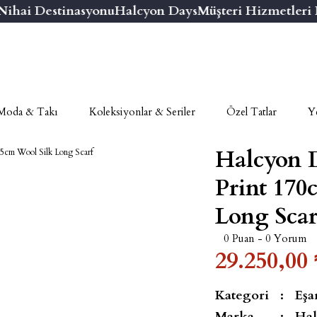
ai Destinasyonu
Halcyon Days
Müşteri Hizmetleri Num
Moda & Takı
Koleksiyonlar & Seriler
Özel Tatlar
Ye
Halcyon 
Print 170
Long Scar
0 Puan - 0 Yorum
29.250,00 
Kategori
Eşa
Marka
Hal