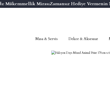
ı: Mükemmellik Mirası
Zamansız Hediye Vermenin Nih
Masa & Servis
Dekor & Aksesuar