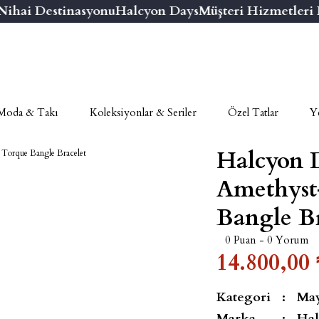
ai Destinasyonu
Halcyon Days
Müşteri Hizmetleri Nu
Moda & Takı
Koleksiyonlar & Seriler
Özel Tatlar
Ye
Halcyon 
Amethyst
Bangle Br
0 Puan - 0 Yorum
14.800,00 
Kategori
May
Marka
Hal