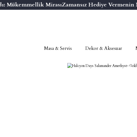
ı: Mükemmellik Mirası
Zamansız Hediye Vermenin Nih
Masa & Servis
Dekor & Aksesuar