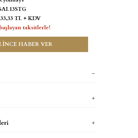
SAL13STG
333,33 TL + KDV
başlayan taksitlerle!
LİNCE HABER VER
eri