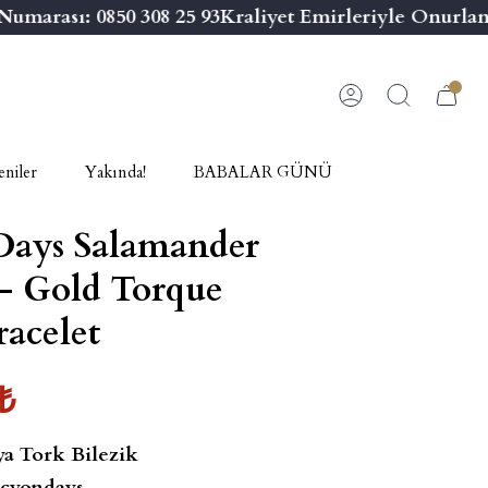
marası: 0850 308 25 93
Kraliyet Emirleriyle Onurland
niler
Yakında!
BABALAR GÜNÜ
Days Salamander
- Gold Torque
acelet
₺
a Tork Bilezik
cyondays