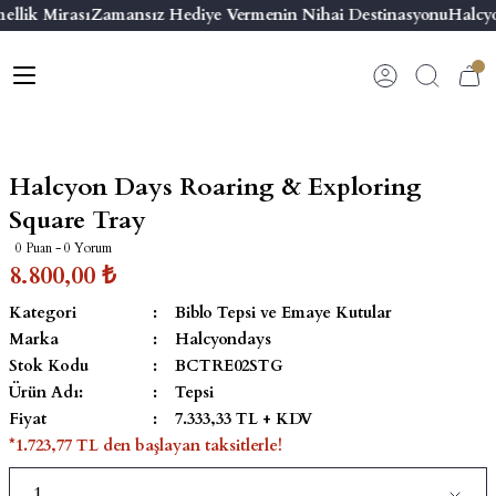
ellik Mirası
Zamansız Hediye Vermenin Nihai Destinasyonu
Halcyo
Geri Dön
Geri Dön
Geri Dön
Geri Dön
s
esuar
ı
 & Seriler
Bilezik
ı
 Emaye Kutular
El Tasarımı Bilezik
Halcyon Days Roaring & Exploring
on ve Aksesuarlar
Menteşeli Bilezik
Square Tray
0 Puan - 0 Yorum
alemlikler
Maya Tork Bilezik
8.800,00 ₺
Kategori
Biblo Tepsi ve Emaye Kutular
 Kutulu Mum
ian Elephant
Yivli Kabaşon Bilezik
Marka
Halcyondays
Stok Kodu
BCTRE02STG
risi
Ürün Adı:
Tepsi
Fiyat
7.333,33 TL + KDV
*1.723,77 TL den başlayan taksitlerle!
emalık