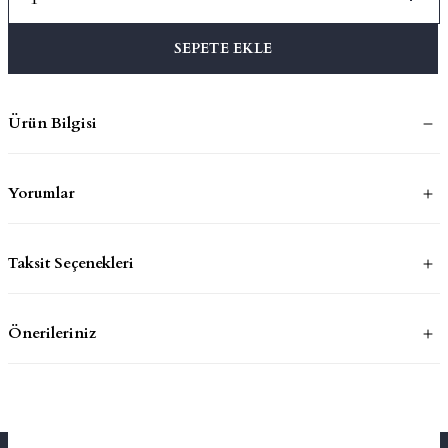
SEPETE EKLE
mluklar
ace
Takımları
Ürün Bilgisi
ons
Yorumlar
life
risi
Taksit Seçenekleri
Önerileriniz