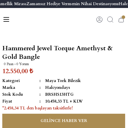
mellik Mirası
Zamansız Hediye Vermenin Nihai Destinasyonu
Halc
Geri Dön
Geri Dön
Geri Dön
Geri Dön
s
esuar
ı
 & Seriler
Bilezik
ı
 Emaye Kutular
El Tasarımı Bilezik
Hammered Jewel Torque Amethyst &
on ve Aksesuarlar
Menteşeli Bilezik
Gold Bangle
0 Puan - 0 Yorum
alemlikler
Maya Tork Bilezik
12.550,00 ₺
Kategori
Maya Tork Bilezik
 Kutulu Mum
ian Elephant
Yivli Kabaşon Bilezik
Marka
Halcyondays
Stok Kodu
BRSHS13HTG
risi
Fiyat
10.458,33 TL + KDV
*2.458,34 TL den başlayan taksitlerle!
GELİNCE HABER VER
emalık