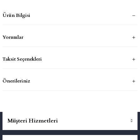
Ürün Bilgisi
mluklar
ace
Takımları
Yorumlar
ons
Taksit Seçenekleri
life
risi
Önerileriniz
Müşteri Hizmetleri