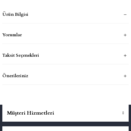
Ürün Bilgisi
mluklar
ace
Takımları
Yorumlar
ons
Taksit Seçenekleri
life
risi
Önerileriniz
Müşteri Hizmetleri