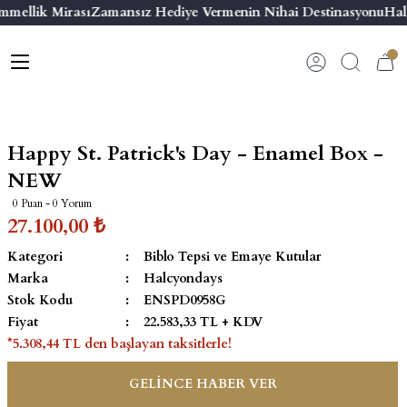
mmellik Mirası
Zamansız Hediye Vermenin Nihai Destinasyonu
Hal
Geri Dön
Geri Dön
Geri Dön
Geri Dön
s
esuar
ı
 & Seriler
Bilezik
ı
 Emaye Kutular
El Tasarımı Bilezik
Happy St. Patrick's Day - Enamel Box -
on ve Aksesuarlar
Menteşeli Bilezik
NEW
0 Puan - 0 Yorum
alemlikler
Maya Tork Bilezik
27.100,00 ₺
Kategori
Biblo Tepsi ve Emaye Kutular
 Kutulu Mum
ian Elephant
Yivli Kabaşon Bilezik
Marka
Halcyondays
Stok Kodu
ENSPD0958G
risi
Fiyat
22.583,33 TL + KDV
*5.308,44 TL den başlayan taksitlerle!
GELİNCE HABER VER
emalık