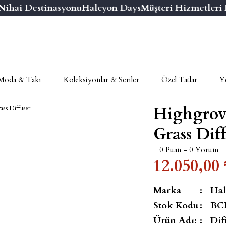
ai Destinasyonu
Halcyon Days
Müşteri Hizmetleri Nu
Moda & Takı
Koleksiyonlar & Seriler
Özel Tatlar
Ye
Highgrov
Grass Dif
0 Puan - 0 Yorum
12.050,00 
Marka
Hal
Stok Kodu
BC
Ürün Adı:
Dif