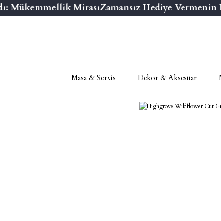
ı: Mükemmellik Mirası
Zamansız Hediye Vermenin Nih
Masa & Servis
Dekor & Aksesuar