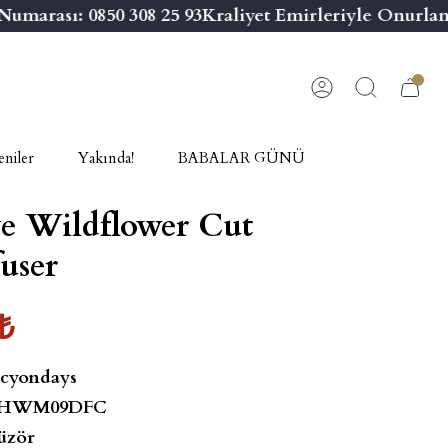
marası: 0850 308 25 93
Kraliyet Emirleriyle Onurland
niler
Yakında!
BABALAR GÜNÜ
e Wildflower Cut
fuser
₺
cyondays
HWM09DFC
üzör