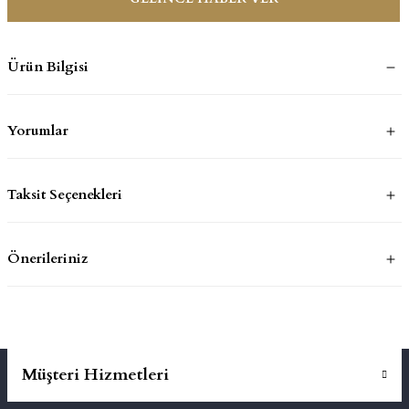
mluklar
ace
Ürün Bilgisi
Takımları
Yorumlar
ons
life
Taksit Seçenekleri
risi
Önerileriniz
Müşteri Hizmetleri