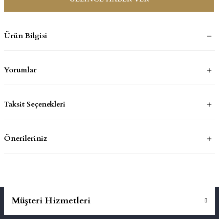
mluklar
ace
Ürün Bilgisi
Takımları
Yorumlar
ons
life
Taksit Seçenekleri
risi
Önerileriniz
Müşteri Hizmetleri