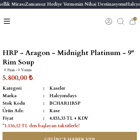
llik Mirası
Zamansız Hediye Vermenin Nihai Destinasyonu
Halcyo
Geri Dön
Geri Dön
Geri Dön
Geri Dön
s
esuar
ı
 & Seriler
Bilezik
ı
 Emaye Kutular
El Tasarımı Bilezik
HRP - Aragon - Midnight Platinum - 9''
on ve Aksesuarlar
Menteşeli Bilezik
Rim Soup
0 Puan - 0 Yorum
alemlikler
Maya Tork Bilezik
5.800,00 ₺
Kategori
Kaseler
 Kutulu Mum
ian Elephant
Yivli Kabaşon Bilezik
Marka
Halcyondays
Stok Kodu
BCHAR11RSP
risi
Ürün Adı:
Kase
Fiyat
4.833,33 TL + KDV
*1.136,12 TL den başlayan taksitlerle!
emalık
GELİNCE HABER VER