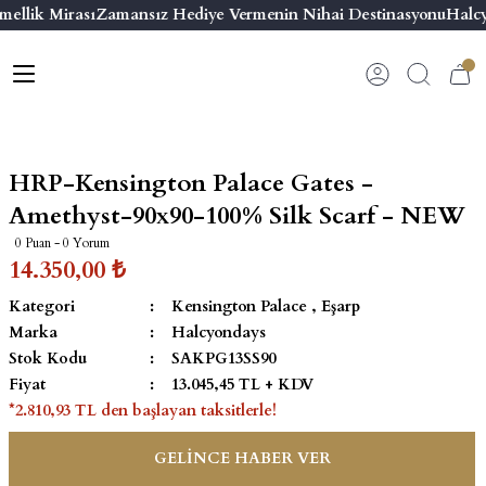
ellik Mirası
Zamansız Hediye Vermenin Nihai Destinasyonu
Halcy
Geri Dön
Geri Dön
Geri Dön
Geri Dön
s
esuar
ı
 & Seriler
Bilezik
ı
 Emaye Kutular
El Tasarımı Bilezik
HRP-Kensington Palace Gates -
on ve Aksesuarlar
Menteşeli Bilezik
Amethyst-90x90-100% Silk Scarf - NEW
0 Puan - 0 Yorum
alemlikler
Maya Tork Bilezik
14.350,00 ₺
Kategori
Kensington Palace
,
Eşarp
 Kutulu Mum
ian Elephant
Yivli Kabaşon Bilezik
Marka
Halcyondays
Stok Kodu
SAKPG13SS90
risi
Fiyat
13.045,45 TL + KDV
*2.810,93 TL den başlayan taksitlerle!
GELİNCE HABER VER
emalık