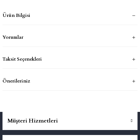
Ürün Bilgisi
mluklar
ace
Takımları
Yorumlar
ons
Taksit Seçenekleri
life
risi
Önerileriniz
Müşteri Hizmetleri