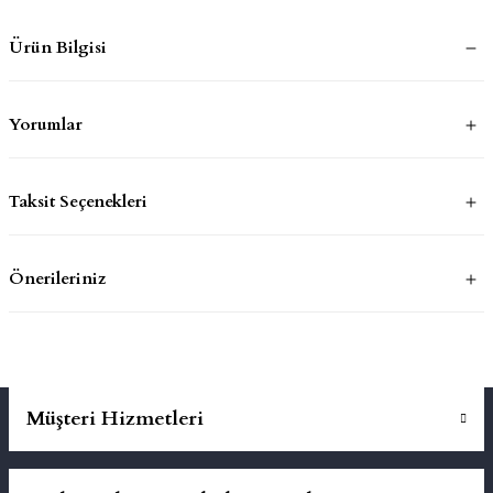
Ürün Bilgisi
mluklar
ace
Takımları
Yorumlar
ons
Taksit Seçenekleri
life
Önerileriniz
risi
Müşteri Hizmetleri