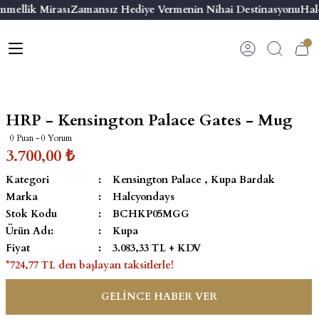
mmellik Mirası
Zamansız Hediye Vermenin Nihai Destinasyonu
Halc
Geri Dön
Geri Dön
Geri Dön
Geri Dön
s
esuar
ı
 & Seriler
Bilezik
ı
 Emaye Kutular
El Tasarımı Bilezik
HRP - Kensington Palace Gates - Mug
on ve Aksesuarlar
Menteşeli Bilezik
0 Puan - 0 Yorum
3.700,00 ₺
alemlikler
Maya Tork Bilezik
Kategori
Kensington Palace
,
Kupa Bardak
Marka
Halcyondays
 Kutulu Mum
ian Elephant
Yivli Kabaşon Bilezik
Stok Kodu
BCHKP05MGG
Ürün Adı:
Kupa
risi
Fiyat
3.083,33 TL + KDV
*724,77 TL den başlayan taksitlerle!
GELİNCE HABER VER
emalık