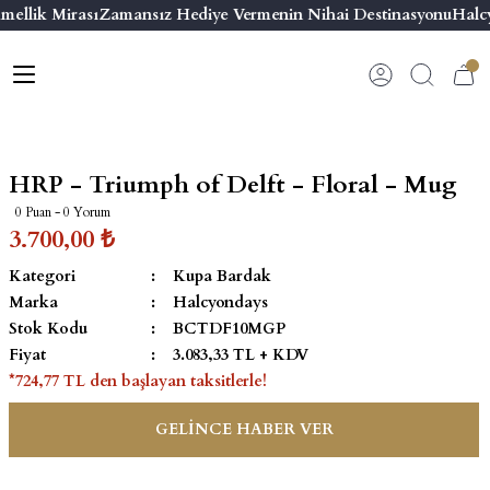
mellik Mirası
Zamansız Hediye Vermenin Nihai Destinasyonu
Halcy
Geri Dön
Geri Dön
Geri Dön
Geri Dön
s
esuar
ı
 & Seriler
Bilezik
ı
 Emaye Kutular
El Tasarımı Bilezik
HRP - Triumph of Delft - Floral - Mug
on ve Aksesuarlar
Menteşeli Bilezik
0 Puan - 0 Yorum
3.700,00 ₺
alemlikler
Maya Tork Bilezik
Kategori
Kupa Bardak
Marka
Halcyondays
 Kutulu Mum
ian Elephant
Yivli Kabaşon Bilezik
Stok Kodu
BCTDF10MGP
Fiyat
3.083,33 TL + KDV
risi
*724,77 TL den başlayan taksitlerle!
GELİNCE HABER VER
emalık