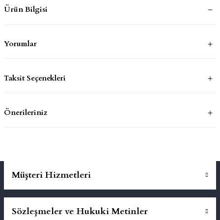
Ürün Bilgisi
mluklar
ace
Yorumlar
Takımları
ons
Taksit Seçenekleri
life
Önerileriniz
risi
Müşteri Hizmetleri
Sözleşmeler ve Hukuki Metinler