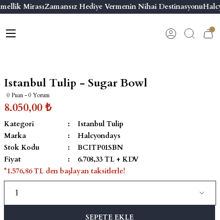
mellik Mirası
Zamansız Hediye Vermenin Nihai Destinasyonu
Halcy
Geri Dön
Geri Dön
Geri Dön
Geri Dön
s
esuar
ı
 & Seriler
Bilezik
ı
 Emaye Kutular
El Tasarımı Bilezik
Istanbul Tulip - Sugar Bowl
on ve Aksesuarlar
Menteşeli Bilezik
0 Puan - 0 Yorum
8.050,00 ₺
alemlikler
Maya Tork Bilezik
Kategori
Istanbul Tulip
Marka
Halcyondays
 Kutulu Mum
ian Elephant
Yivli Kabaşon Bilezik
Stok Kodu
BCITP01SBN
Fiyat
6.708,33 TL + KDV
risi
*1.576,86 TL den başlayan taksitlerle!
SEPETE EKLE
emalık