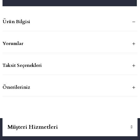
mluklar
ace
Ürün Bilgisi
Takımları
Yorumlar
ons
life
Taksit Seçenekleri
risi
Önerileriniz
Müşteri Hizmetleri