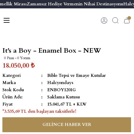
mellik Mirası
Zamansız Hediye Vermenin Nihai Destinasyonu
Halcy
Geri Dön
Geri Dön
Geri Dön
Geri Dön
s
esuar
ı
 & Seriler
Bilezik
ı
 Emaye Kutular
El Tasarımı Bilezik
It's a Boy - Enamel Box - NEW
on ve Aksesuarlar
Menteşeli Bilezik
0 Puan - 0 Yorum
18.050,00 ₺
alemlikler
Maya Tork Bilezik
Kategori
Biblo Tepsi ve Emaye Kutular
Marka
Halcyondays
 Kutulu Mum
ian Elephant
Yivli Kabaşon Bilezik
Stok Kodu
ENBOY1201G
Ürün Adı:
Saklama Kutusu
risi
Fiyat
15.041,67 TL + KDV
*3.535,69 TL den başlayan taksitlerle!
GELİNCE HABER VER
emalık