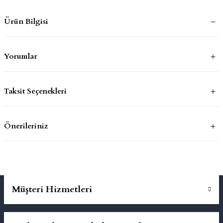
Ürün Bilgisi
mluklar
ace
Takımları
Yorumlar
ons
Taksit Seçenekleri
life
Önerileriniz
risi
Müşteri Hizmetleri