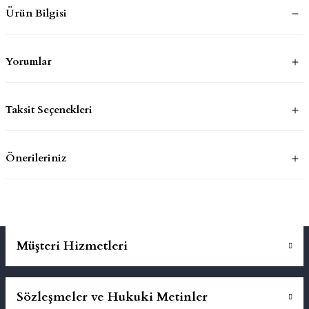
Ürün Bilgisi
mluklar
ace
Yorumlar
Takımları
ons
Taksit Seçenekleri
life
Önerileriniz
risi
Müşteri Hizmetleri
Sözleşmeler ve Hukuki Metinler