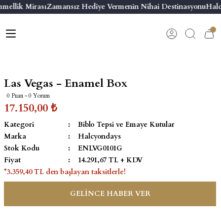
mellik Mirası
Zamansız Hediye Vermenin Nihai Destinasyonu
Halc
Geri Dön
Geri Dön
Geri Dön
Geri Dön
s
esuar
ı
 & Seriler
Bilezik
ı
 Emaye Kutular
El Tasarımı Bilezik
Las Vegas - Enamel Box
on ve Aksesuarlar
Menteşeli Bilezik
0 Puan - 0 Yorum
17.150,00 ₺
alemlikler
Maya Tork Bilezik
Kategori
Biblo Tepsi ve Emaye Kutular
Marka
Halcyondays
 Kutulu Mum
ian Elephant
Yivli Kabaşon Bilezik
Stok Kodu
ENLVG0101G
Fiyat
14.291,67 TL + KDV
risi
*3.359,40 TL den başlayan taksitlerle!
GELİNCE HABER VER
emalık