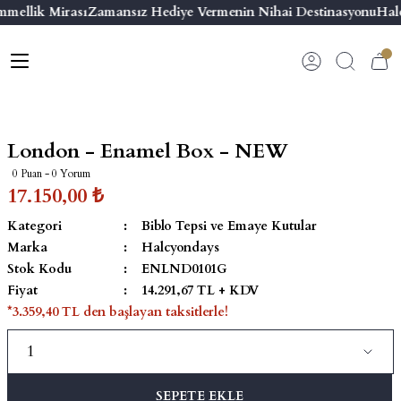
mmellik Mirası
Zamansız Hediye Vermenin Nihai Destinasyonu
Halc
Geri Dön
Geri Dön
Geri Dön
Geri Dön
s
esuar
ı
 & Seriler
Bilezik
ı
 Emaye Kutular
El Tasarımı Bilezik
London - Enamel Box - NEW
on ve Aksesuarlar
Menteşeli Bilezik
0 Puan - 0 Yorum
17.150,00 ₺
alemlikler
Maya Tork Bilezik
Kategori
Biblo Tepsi ve Emaye Kutular
Marka
Halcyondays
 Kutulu Mum
ian Elephant
Yivli Kabaşon Bilezik
Stok Kodu
ENLND0101G
Fiyat
14.291,67 TL + KDV
risi
*3.359,40 TL den başlayan taksitlerle!
SEPETE EKLE
emalık