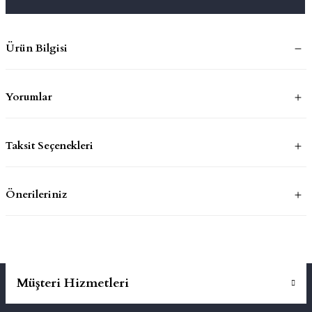
mluklar
ace
Ürün Bilgisi
Takımları
Yorumlar
ons
life
Taksit Seçenekleri
risi
Önerileriniz
Müşteri Hizmetleri