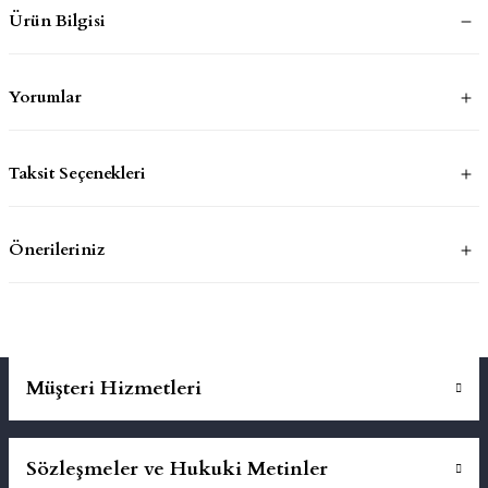
Ürün Bilgisi
mluklar
ace
Yorumlar
Takımları
ons
Taksit Seçenekleri
life
Önerileriniz
risi
Müşteri Hizmetleri
Sözleşmeler ve Hukuki Metinler