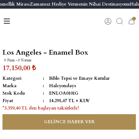
mellik Mirası
Zamansız Hediye Vermenin Nihai Destinasyonu
Halc
Geri Dön
Geri Dön
Geri Dön
Geri Dön
s
esuar
ı
 & Seriler
Bilezik
ı
 Emaye Kutular
El Tasarımı Bilezik
Los Angeles - Enamel Box
on ve Aksesuarlar
Menteşeli Bilezik
0 Puan - 0 Yorum
17.150,00 ₺
alemlikler
Maya Tork Bilezik
Kategori
Biblo Tepsi ve Emaye Kutular
Marka
Halcyondays
 Kutulu Mum
ian Elephant
Yivli Kabaşon Bilezik
Stok Kodu
ENLOA0101G
Fiyat
14.291,67 TL + KDV
risi
*3.359,40 TL den başlayan taksitlerle!
GELİNCE HABER VER
emalık