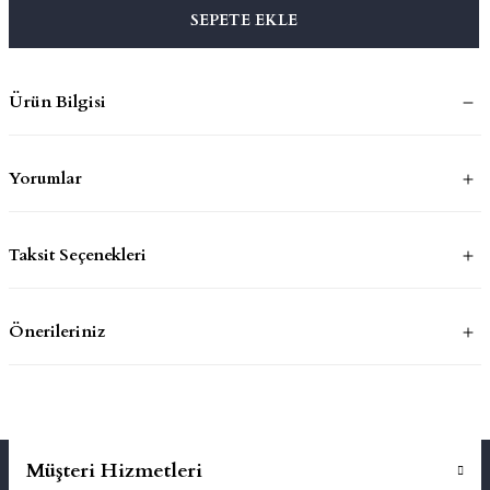
SEPETE EKLE
mluklar
ace
Ürün Bilgisi
Takımları
ons
Yorumlar
life
Taksit Seçenekleri
risi
Önerileriniz
Müşteri Hizmetleri