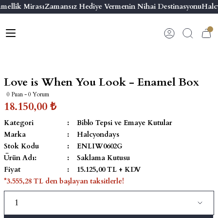
mellik Mirası
Zamansız Hediye Vermenin Nihai Destinasyonu
Halcy
Geri Dön
Geri Dön
Geri Dön
Geri Dön
s
esuar
ı
 & Seriler
Bilezik
ı
 Emaye Kutular
El Tasarımı Bilezik
Love is When You Look - Enamel Box
on ve Aksesuarlar
Menteşeli Bilezik
0 Puan - 0 Yorum
18.150,00 ₺
alemlikler
Maya Tork Bilezik
Kategori
Biblo Tepsi ve Emaye Kutular
Marka
Halcyondays
 Kutulu Mum
ian Elephant
Yivli Kabaşon Bilezik
Stok Kodu
ENLIW0602G
Ürün Adı:
Saklama Kutusu
risi
Fiyat
15.125,00 TL + KDV
*3.555,28 TL den başlayan taksitlerle!
emalık