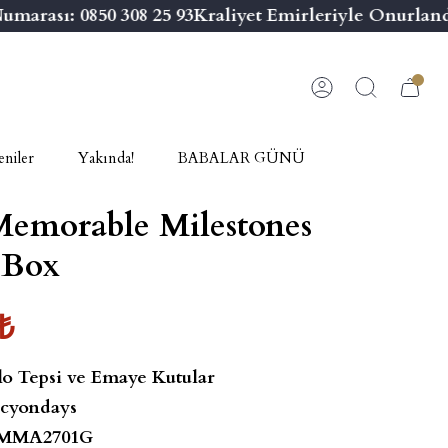
arası: 0850 308 25 93
Kraliyet Emirleriyle Onurlandı
niler
Yakında!
BABALAR GÜNÜ
Memorable Milestones
 Box
₺
lo Tepsi ve Emaye Kutular
cyondays
MMA2701G