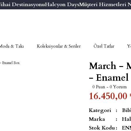
ai Destinasyonu
Halcyon Days
Müşteri Hizmetleri Num
Moda & Takı
Koleksiyonlar & Seriler
Özel Tatlar
Ye
March - 
- Enamel
0 Puan - 0 Yorum
16.450,00 
Kategori
Bib
Marka
Hal
Stok Kodu
EN