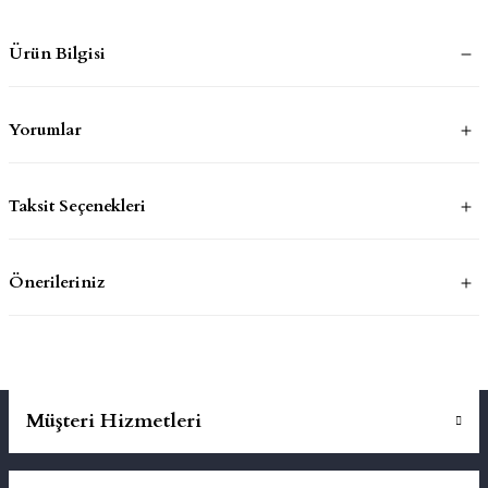
Ürün Bilgisi
mluklar
ace
Takımları
Yorumlar
ons
Taksit Seçenekleri
life
risi
Önerileriniz
Müşteri Hizmetleri