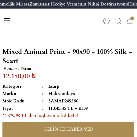
mellik Mirası
Zamansız Hediye Vermenin Nihai Destinasyonu
Halc
Geri Dön
Geri Dön
Geri Dön
Geri Dön
s
esuar
ı
 & Seriler
Bilezik
ı
 Emaye Kutular
El Tasarımı Bilezik
Mixed Animal Print - 90x90 - 100% Silk -
on ve Aksesuarlar
Menteşeli Bilezik
Scarf
0 Puan - 0 Yorum
alemlikler
Maya Tork Bilezik
12.150,00 ₺
Kategori
Eşarp
 Kutulu Mum
ian Elephant
Yivli Kabaşon Bilezik
Marka
Halcyondays
Stok Kodu
SAMAP24SS90
risi
Fiyat
11.045,45 TL + KDV
*2.379,98 TL den başlayan taksitlerle!
GELİNCE HABER VER
emalık